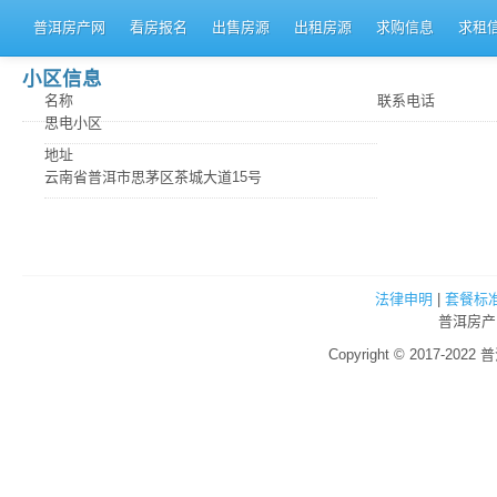
普洱房产网
看房报名
出售房源
出租房源
求购信息
求租
小区信息
名称
联系电话
思电小区
地址
云南省普洱市思茅区茶城大道15号
法律申明
|
套餐标
普洱房产
Copyright © 2017-2022 普